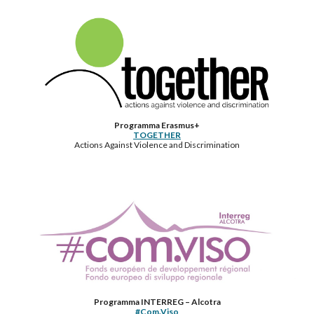
Programma Erasmus+
TOGETHER
Actions Against Violence and Discrimination
Programma INTERREG – Alcotra
#Com.Viso